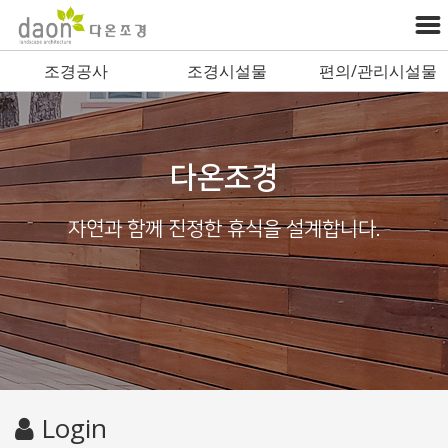
조경공사
조경시설물
편의/관리시설물
다온조경
자연과 함께 진정한 휴식을 설계합니다.
Login