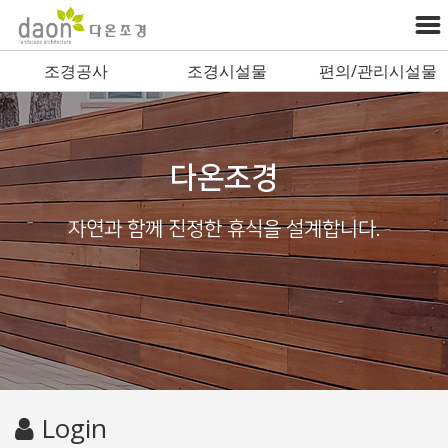
조경공사
조경시설물
편의/관리시설물
다온조경
자연과 함께 진정한 휴식을 설계합니다.
Login