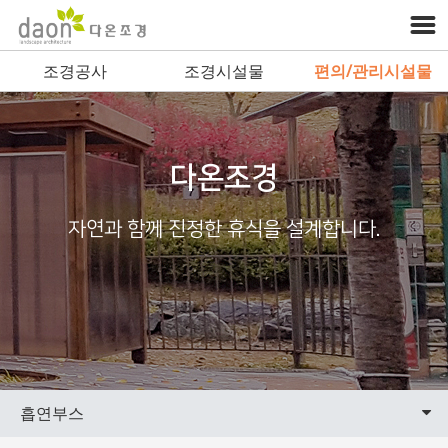
조경공사
조경시설물
편의/관리시설물
다온조경
자연과 함께 진정한 휴식을 설계합니다.
흡연부스