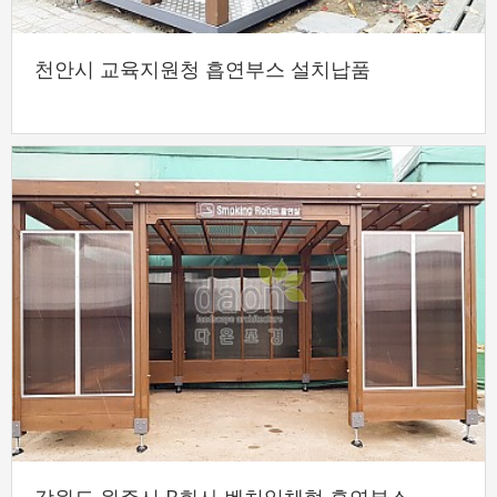
천안시 교육지원청 흡연부스 설치납품
강원도 원주시 B회사 벤치일체형 흡연부스