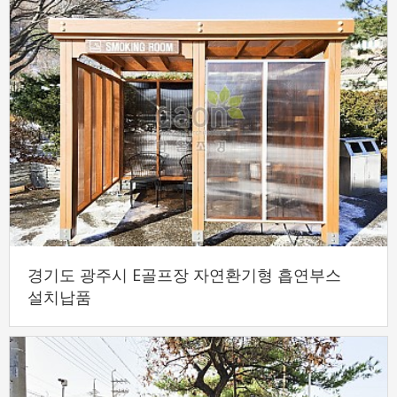
경기도 광주시 E골프장 자연환기형 흡연부스
설치납품