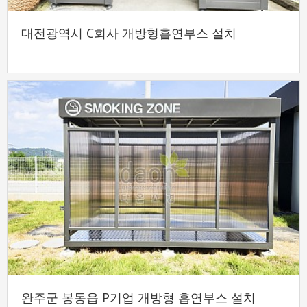
대전광역시 C회사 개방형흡연부스 설치
완주군 봉동읍 P기업 개방형 흡연부스 설치