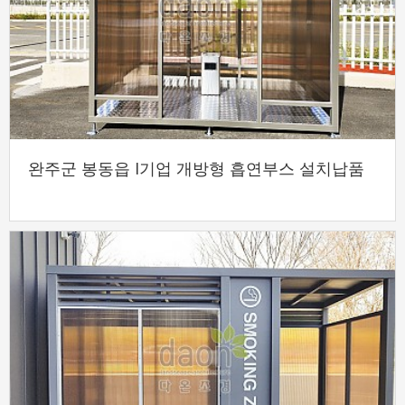
완주군 봉동읍 I기업 개방형 흡연부스 설치납품