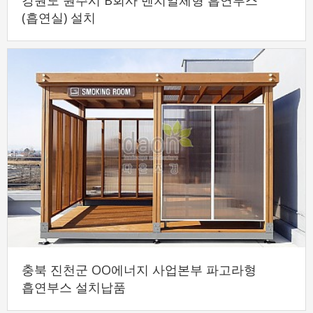
(흡연실) 설치
충북 진천군 OO에너지 사업본부 파고라형
흡연부스 설치납품