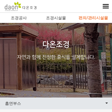
조경공사
조경시설물
편의/관리시설물
다온조경
자연과 함께 진정한 휴식을 설계합니다.
흡연부스