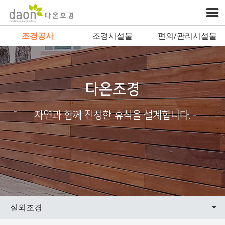
조경공사
조경시설물
편의/관리시설물
다온조경
자연과 함께 진정한 휴식을 설계합니다.
실외조경